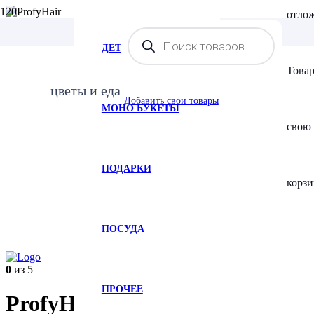
отло
Поиск
товаров
ДЕТСКИЕ ТОВАРЫ
Това
цветы и еда
Добавить свои товары
МОНО БУКЕТЫ
свою
ПОДАРКИ
корзи
ПОСУДА
0
из 5
ПРОЧЕЕ
ProfyHair