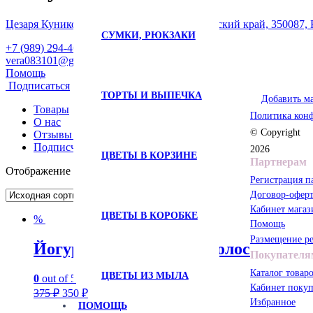
Цезаря Куникова, 35, Краснодар, Краснодарский край, 350087, 
СУМКИ, РЮКЗАКИ
+7 (989) 294-46-44
vera083101@gmail.com
Помощь
Подписаться
ТОРТЫ И ВЫПЕЧКА
Добавить м
Товары
Политика кон
О нас
© Copyright
Отзывы (
0
)
Подписчики (
0
)
2026
ЦВЕТЫ В КОРЗИНЕ
Партнерам
Отображение единственного товара
Регистрация п
Договор-оферт
Кабинет магаз
ЦВЕТЫ В КОРОБКЕ
%
Помощь
Размещение р
Йогуртовая маска для волос
Покупателя
Каталог товар
ЦВЕТЫ ИЗ МЫЛА
0
out of 5
Кабинет покуп
Первоначальная
Текущая
375
₽
350
₽
цена
цена:
Избранное
ПОМОЩЬ