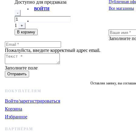
составляла
Доступно для предзаказа
350 ₽.
Публичная оф
375 ₽.
Все магазины
ВОЙТИ
Quantity
-
1
+
В корзину
Заполните п
Пожалуйста, введите корректный адрес email.
Заполните поле
Отправить
Оставляя заявку, вы соглаша
ПОКУПАТЕЛЯМ
Войти/зарегистрироваться
Корзина
Избранное
ПАРТНЁРАМ