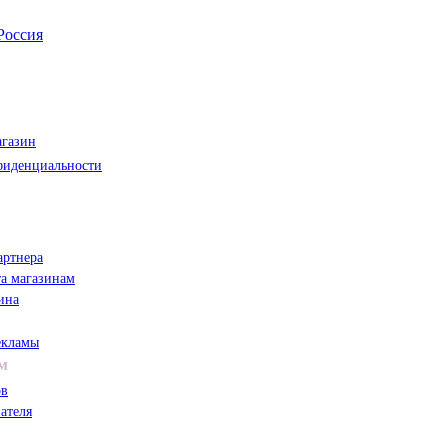
Россия
агазин
фиденциальности
артнера
а магазинам
ина
екламы
м
ов
ателя