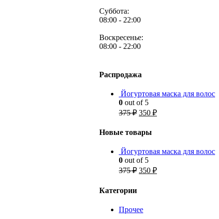
Суббота:
08:00 - 22:00
Воскресенье:
08:00 - 22:00
Распродажа
Йогуртовая маска для волос
0
out of 5
Первоначальная
Текущая
375
₽
350
₽
цена
цена:
составляла
350 ₽.
Новые товары
375 ₽.
Йогуртовая маска для волос
0
out of 5
Первоначальная
Текущая
375
₽
350
₽
цена
цена:
составляла
350 ₽.
Категории
375 ₽.
Прочее