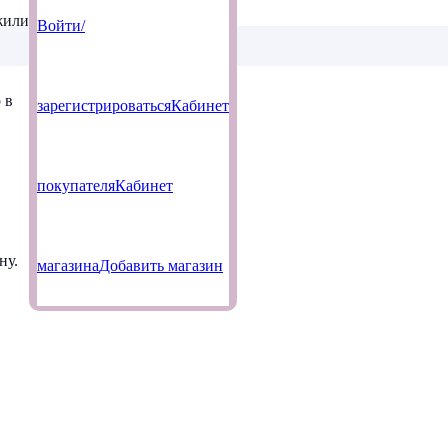
жили
Войти/
р
в
зарегистрироваться
Кабинет
покупателя
Кабинет
ну.
магазина
Добавить магазин